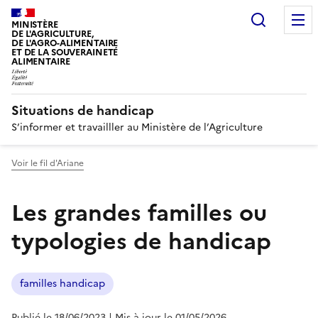
Recherc
MINISTÈRE
DE L'AGRICULTURE,
DE L'AGRO-ALIMENTAIRE
ET DE LA SOUVERAINETÉ
ALIMENTAIRE
Situations de handicap
S’informer et travailller au Ministère de l’Agriculture
Voir le fil d'Ariane
Les grandes familles ou
typologies de handicap
familles handicap
Publié le 18/06/2023
| Mis à jour le 01/05/2026