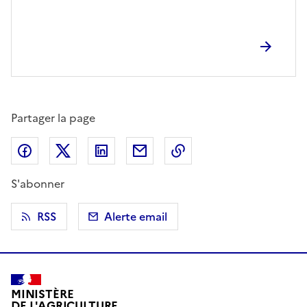
Partager la page
Partager sur Facebook
Partager sur X (anciennement Twitter)
Partager sur LinkedIn
Partager par email
Copier dans le presse
S'abonner
RSS
Alerte email
MINISTÈRE
DE L'AGRICULTURE,