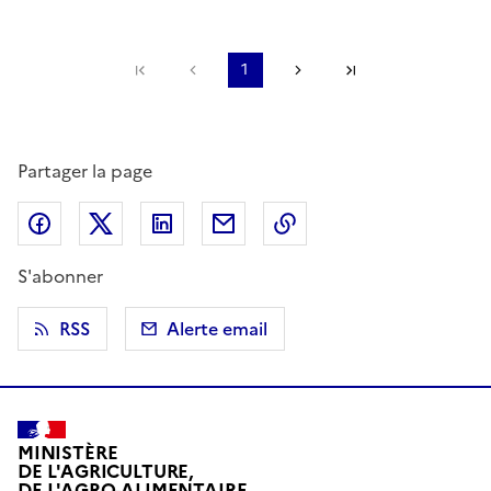
Première page
Page précédente
1
Page suivante
Dernière page
Partager la page
Partager sur Facebook
Partager sur X (anciennement Twitter)
Partager sur LinkedIn
Partager par email
Copier dans le presse
S'abonner
RSS
Alerte email
MINISTÈRE
DE L'AGRICULTURE,
DE L'AGRO-ALIMENTAIRE