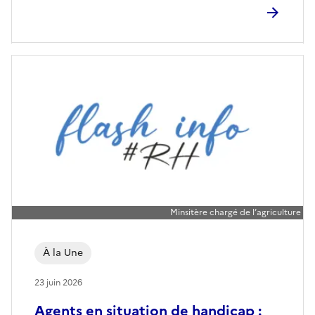
d
i
c
a
p
Minsitère chargé de l’agriculture
À la Une
23 juin 2026
Agents en situation de handicap :