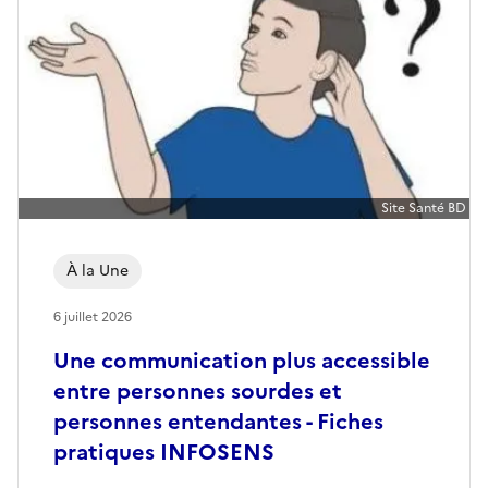
a
t
i
o
n
Site Santé BD
s
À la Une
d
e
6 juillet 2026
Une communication plus accessible
h
entre personnes sourdes et
a
personnes entendantes - Fiches
n
pratiques INFOSENS