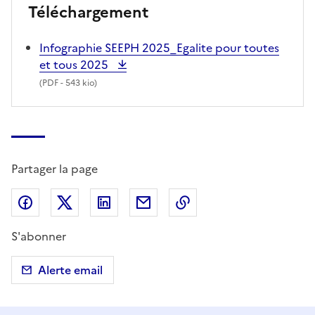
Téléchargement
Infographie SEEPH 2025_Egalite pour toutes
et tous 2025
(
PDF
- 543 kio)
Partager la page
Partager sur Facebook
Partager sur X (anciennement Twitter)
Partager sur LinkedIn
Partager par email
Copier dans le presse
S'abonner
Alerte email