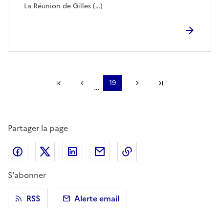
La Réunion de Gilles (…)
Première page
Page précédente
19
Page suivante
Dernière page
…
Partager la page
Partager sur Facebook
Partager sur X (anciennement Twitter)
Partager sur LinkedIn
Partager par email
Copier dans le presse
S'abonner
RSS
Alerte email