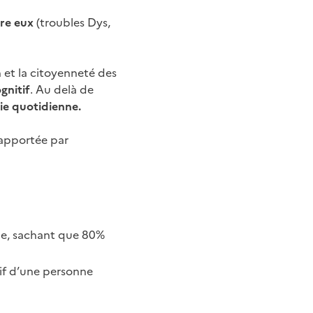
re eux
(troubles Dys,
n et la citoyenneté des
gnitif
. Au delà de
ie quotidienne.
 apportée par
le, sachant que 80%
if d’une personne