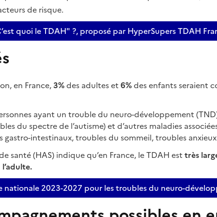
cteurs de risque.
"C’est quoi le TDAH" ?, proposé par HyperSupers TDAH Fra
és
ion, en France,
3%
des adultes et
6%
des enfants seraient c
ersonnes ayant un trouble du neuro-développement (TND
ubles du spectre de l’autisme) et d’autres maladies associée
es gastro-intestinaux, troubles du sommeil, troubles anxieux
 de santé (HAS) indique qu’en France, le TDAH est
très lar
l’adulte.
gie nationale 2023-2027 pour les troubles du neuro-dével
mpagnements possibles en e