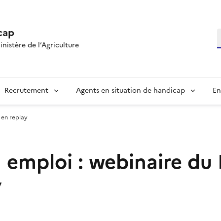
cap
R
inistère de l’Agriculture
Recrutement
Agents en situation de handicap
En
 en replay
emploi : webinaire du
y