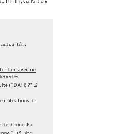
 FIPHFP, via l’article
actualités ;
attention avec ou
lidarités
ivité (TDAH) ?"
aux situations de
e de SiencesPo
onne ?"
, site