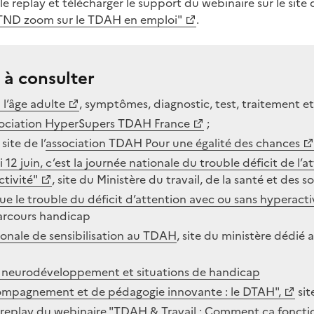
 replay et télécharger le support du webinaire sur le site du
 TND zoom sur le TDAH en emploi"
.
 à consulter
 l’âge adulte
, symptômes, diagnostic, test, traitement et 
ociation HyperSupers TDAH France
;
site de l’
association TDAH Pour une égalité des chances
 12 juin, c’est la journée nationale du trouble déficit de l’
ctivité"
, site du Ministère du travail, de la santé et des so
ue le trouble du déficit d’attention avec ou sans hyperact
parcours handicap
ionale de sensibilisation au TDAH
, site du ministère dédié 
 neurodéveloppement et situations de handicap
ompagnement et de pédagogie innovante : le DTAH",
sit
e replay du webinaire "TDAH & Travail : Comment ça foncti