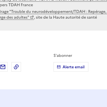
pers TDAH France
rage "Trouble du neurodéveloppement/TDAH : Repérage, 
rge des adultes"
, site de la Haute autorité de santé
S'abonner
ebook
ur X (anciennement Twitter)
tager sur LinkedIn
Partager par email
Copier dans le presse-papier
Alerte email