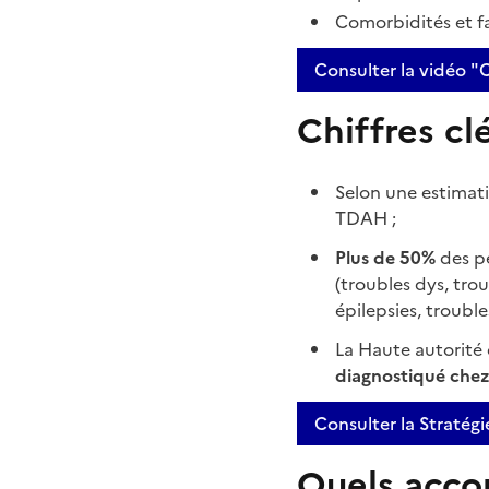
Comorbidités et fa
Consulter la vidéo 
Chiffres cl
Selon une estimat
TDAH ;
Plus de 50%
des p
(troubles dys, tro
épilepsies, troubl
La Haute autorité
diagnostiqué chez 
Consulter la Straté
Quels acco