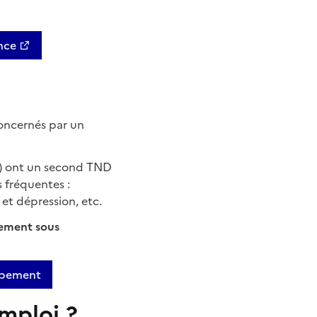
nce
oncernés par un
) ont un second TND
s fréquentes :
 et dépression, etc.
gement sous
oppement
mploi ?