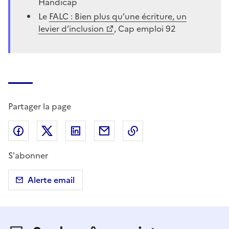
Handicap
Le
FALC : Bien plus qu’une écriture, un
levier d’inclusion
, Cap emploi 92
Partager la page
Partager sur Facebook
Partager sur X (anciennement Twitter)
Partager sur LinkedIn
Partager par email
Copier dans le presse
S'abonner
Alerte email