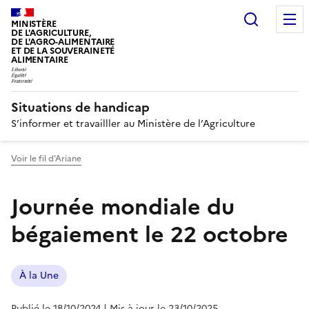
Recherc
MINISTÈRE
DE L'AGRICULTURE,
DE L'AGRO-ALIMENTAIRE
ET DE LA SOUVERAINETÉ
ALIMENTAIRE
Situations de handicap
S’informer et travailller au Ministère de l’Agriculture
Voir le fil d'Ariane
Journée mondiale du
bégaiement le 22 octobre
À la Une
Publié le 18/10/2024
| Mis à jour le 23/10/2025