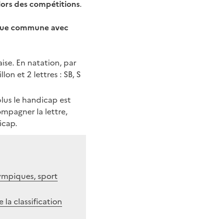
 lors des compétitions
.
que commune avec
ise. En natation, par
lon et 2 lettres : SB, S
plus le handicap est
mpagner la lettre,
icap.
alympiques, sport
 la classification