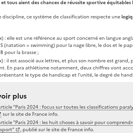
 et tous aient des chances de réussite sportive équitables
e discipline, ce système de classification respecte une
logi
x) : elle est une référence au sport concerné en langue angla
: S (natation = swimming) pour la nage libre, le dos et le papil
 pour la brasse ;
) : il est associé aux lettres, et plus son nombre est grand, 
nt. En para athlétisme notamment, deux chiffres vont acco
résentant le type de handicap et l’unité, le degré de hand
oir plus
article "Paris 2024 : focus sur toutes les classifications par
sur le site de France info.
article "Paris 2024 : les huit choses à savoir pour comprendre
asport"
, publié sur le site de France info.