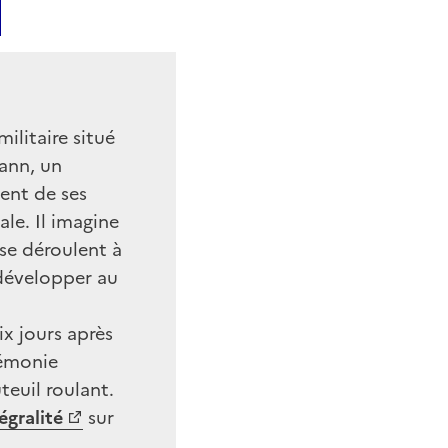
ilitaire situé
ann, un
ent de ses
le. Il imagine
se déroulent à
 développer au
x jours après
rémonie
teuil roulant.
égralité
sur