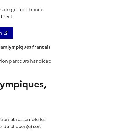
nes du groupe France
direct.
m
 paralympiques français
Mon parcours handicap
alympiques,
tion et rassemble les
p de chacun(e) soit