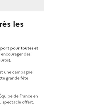
rès les
sport pour toutes et
er encourager des
euros).
llet une campagne
ette grande fête
l’Équipe de France en
 spectacle offert.