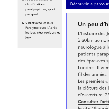
Découvrir le parcours
classifications
paralympiques, sport
par sport
Un peu d’hi
Vibrez avec les Jeux
Paralympiques ! Après
L’histoire des
les Jeux, c’est toujours les
Jeux
à 60km au nord
neurologue all
patients parap
des épreuves 
Londres. Il vi
fil des années.
Les
premiers «
la clôture des
d’ouverture. 23
Consulter l’art
le site Olympi