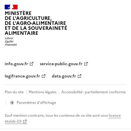
MINISTÈRE
DE L'AGRICULTURE,
DE L'AGRO-ALIMENTAIRE
ET DE LA SOUVERAINETÉ
ALIMENTAIRE
info.gouv.fr
service-public.gouv.fr
legifrance.gouv.fr
data.gouv.fr
Plan du site
Mentions légales
Accessibilité : partiellement conforme
Paramètres d'affichage
Sauf mention contraire, tous les contenus de ce site sont sous
licence
etalab-2.0