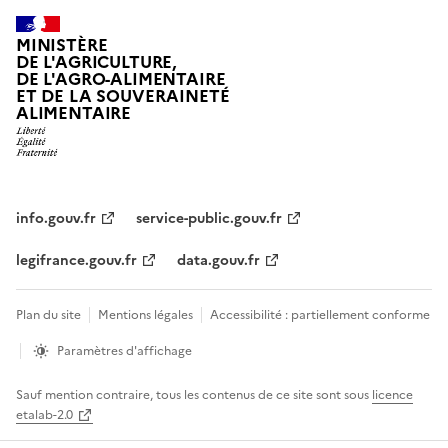
MINISTÈRE
DE L'AGRICULTURE,
DE L'AGRO-ALIMENTAIRE
ET DE LA SOUVERAINETÉ
ALIMENTAIRE
info.gouv.fr
service-public.gouv.fr
legifrance.gouv.fr
data.gouv.fr
Plan du site
Mentions légales
Accessibilité : partiellement conforme
Paramètres d'affichage
Sauf mention contraire, tous les contenus de ce site sont sous
licence
etalab-2.0